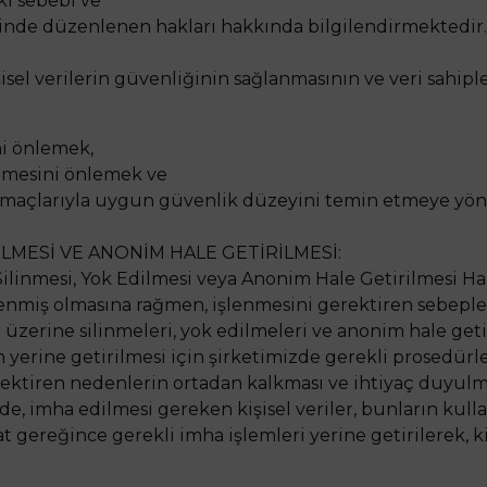
ki sebebi ve
esinde düzenlenen hakları hakkında bilgilendirmektedir.
isel verilerin güvenliğinin sağlanmasının ve veri sahip
ni önlemek,
şilmesini önlemek ve
amaçlarıyla uygun güvenlik düzeyini temin etmeye yönel
EDİLMESİ VE ANONİM HALE GETİRİLMESİ:
n Silinmesi, Yok Edilmesi veya Anonim Hale Getirilmesi 
lenmiş olmasına rağmen, işlenmesini gerektiren sebepler
ebi üzerine silinmeleri, yok edilmeleri ve anonim hale ge
rine getirilmesi için şirketimizde gerekli prosedürler 
ektiren nedenlerin ortadan kalkması ve ihtiyaç duyulma
, imha edilmesi gereken kişisel veriler, bunların kullan
t gereğince gerekli imha işlemleri yerine getirilerek, ki