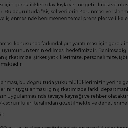
çin gerekliliklerin layıkıyla yerine getirilmesi ve ulus
r. Bu doğrultuda “Kişisel Verilerin Korunması ve İşlenmes
 ve işlenmesinde benimsenen temel prensipler ve ilkele
nması konusunda farkındalığın yaratılması için gerekli t
’ya uyumunun temin edilmesi hedefimizdir. Benimsediğim
şirketimize, şirket yetkililerimize, personelimize, işbi
ımaktadır.
anması, bu doğrultuda yükümlülüklerimizin yerine getir
tlerinin uygulanması için şirketimizde farklı departman
zın uygulanmasında tavsiye kaynağı ve rehber olacaktı
VK sorumluları tarafından gözetilmekte ve denetlenmek
I: