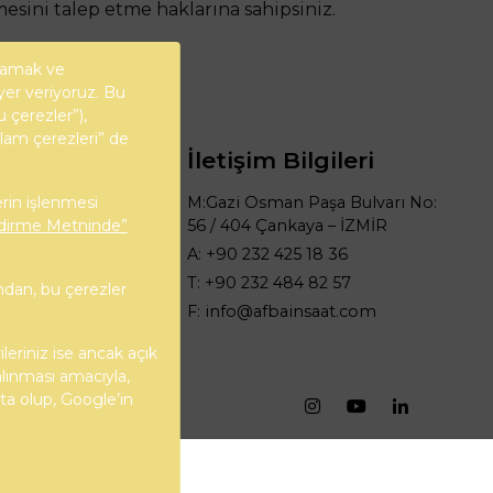
mesini talep etme haklarına sahipsiniz.
ğlamak ve
yer veriyoruz. Bu
u çerezler”),
klam çerezleri” de
İletişim Bilgileri
Güvenlik
M:Gazi Osman Paşa Bulvarı No:
erin işlenmesi
Çerez Politikası
56 / 404 Çankaya – İZMİR
endirme Metninde”
Gizlilik Politikası
A: +90 232 425 18 36
KVKK
T: +90 232 484 82 57
ndan, bu çerezler
F:
info@afbainsaat.com
ileriniz ise ancak açık
alınması amacıyla,
kta olup, Google’in