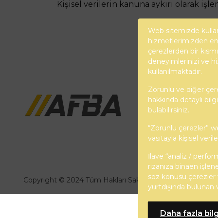
Kişisel verilerin kanuna aykırı olarak iş
Web sitemizde kullan
hizmetlerimizden en 
çerezlerden bir kısmı 
deneyimlerinizi ve hi
AFBA İnşaat
kullanılmaktadır.
Firmamız giderek arta
Zorunlu ve diğer çerez
vadeli planlarla çalış
hakkında detaylı bilgi
ile uzman proje ve da
bulabilirsiniz.
çalışma sahası içinde
“Zorunlu çerezler” w
kadar gerçekleştirdiği
vasıtayla kişisel ver
İlave “analiz / perfor
rızanıza binaen işlen
söz konusu çerezler v
Copyright © 2024 Tüm Hakları Saklıdır.
yurtdışında bulunan 
Daha fazla bilg