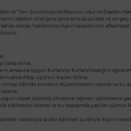
ddesi ve “Veri Sorumlusuna Başvuru Usul ve Esasları Hak
leplerini, talebin niteliğine göre en kısa sürede ve en ge
sahibi olarak, haklarınıza ilişkin taleplerinizi afbainsaa
irsiniz.
e,
lgi talep etme,
ların amacına uygun kullanılıp kullanılmadığını öğrenm
lerin aktarıldığı üçüncü kişileri bilme,
miş olması hâlinde bunların düzeltilmesini isteme ve bu k
 isteme,
uygun olarak işlenmiş olmasına rağmen, işlenmesini ge
a yok edilmesini isteme ve bu kapsamda yapılan işlemin k
temler vasıtasıyla analiz edilmesi suretiyle kişinin ken