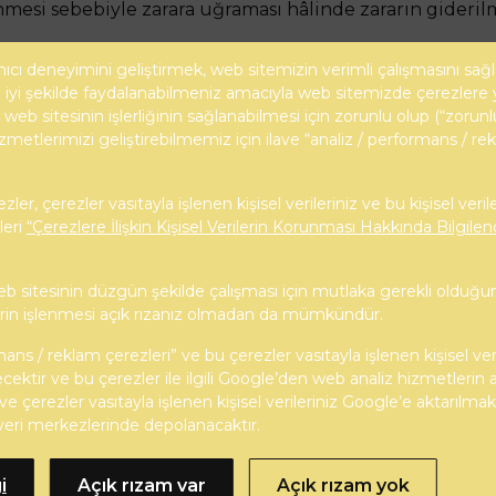
lenmesi sebebiyle zarara uğraması hâlinde zararın gideril
ıcı deneyimini geliştirmek, web sitemizin verimli çalışmasını sa
iyi şekilde faydalanabilmeniz amacıyla web sitemizde çerezlere 
web sitesinin işlerliğinin sağlanabilmesi için zorunlu olup (“zorunl
zmetlerimizi geliştirebilmemiz için ilave “analiz / performans / re
Hızlı Link
n iş yoğunluğu ile sağlam uzun
ler, çerezler vasıtayla işlenen kişisel verileriniz ve bu kişisel veril
KURUMSAL
an girişimci ve dinamik kadrosu
leri
“Çerezlere İlişkin Kişisel Verilerin Korunması Hakkında Bilgil
TASARIM & PROJE
nışmanlık konularını da içeren
BLOG
 gerçek yerini almakta bugüne
eb sitesinin düzgün şekilde çalışması için mutlaka gerekli olduğu
 işlerle gurur duymaktadır.
İLETİŞİM
ilerin işlenmesi açık rızanız olmadan da mümkündür.
mans / reklam çerezleri” ve bu çerezler vasıtayla işlenen kişisel ver
ecektir ve bu çerezler ile ilgili Google’den web analiz hizmetlerin 
e çerezler vasıtayla işlenen kişisel verileriniz Google’e aktarılma
veri merkezlerinde depolanacaktır.
i
Açık rızam var
Açık rızam yok