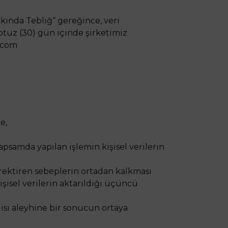
kında Tebliğ“ gereğince, veri
ç otuz (30) gün içinde şirketimiz
t.com
e,
apsamda yapılan işlemin kişisel verilerin
rektiren sebeplerin ortadan kalkması
işisel verilerin aktarıldığı üçüncü
disi aleyhine bir sonucun ortaya