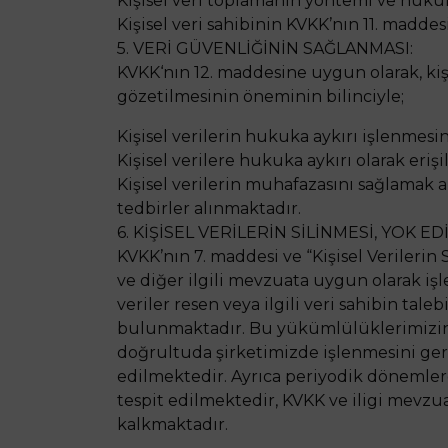
Kişisel veri toplamanın yöntemi ve huku
Kişisel veri sahibinin KVKK’nın 11. madd
5. VERİ GÜVENLİĞİNİN SAĞLANMASI:
KVKK‘nın 12. maddesine uygun olarak, kiş
gözetilmesinin öneminin bilinciyle;
Kişisel verilerin hukuka aykırı işlenmesi
Kişisel verilere hukuka aykırı olarak eri
Kişisel verilerin muhafazasını sağlamak 
tedbirler alınmaktadır.
6. KİŞİSEL VERİLERİN SİLİNMESİ, YOK 
KVKK’nın 7. maddesi ve “Kişisel Verileri
ve diğer ilgili mevzuata uygun olarak iş
veriler resen veya ilgili veri sahibin tal
bulunmaktadır. Bu yükümlülüklerimizin ye
doğrultuda şirketimizde işlenmesini ger
edilmektedir. Ayrıca periyodik dönemlerde
tespit edilmektedir, KVKK ve iligi mevzua
kalkmaktadır.