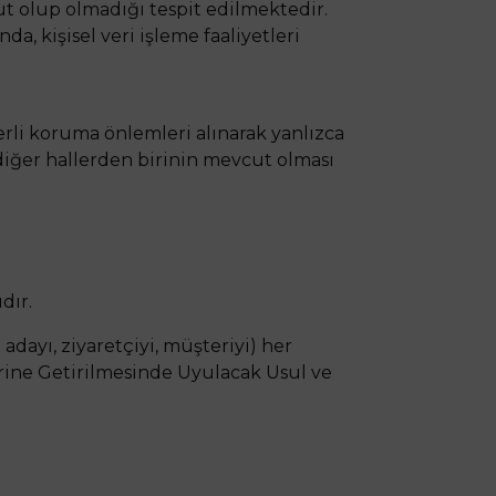
ut olup olmadığı tespit edilmektedir.
, kişisel veri işleme faaliyetleri
terli koruma önlemleri alınarak yanlızca
 diğer hallerden birinin mevcut olması
dır.
 adayı, ziyaretçiyi, müşteriyi) her
rine Getirilmesinde Uyulacak Usul ve