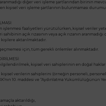
n aranmadığı diğer veri işleme şartlarından birinin mevc
n kişisel veri işleme şartlarının bulunmaması durumunda
ILMASI:
n işlenmesi faaliyetleri yürütülürken, kişisel veriler ye
i sahibinin açık rızasının veya açık rızanın aranmadığı
işilere aktarılmaktadır.
ine geçmemesi için, tüm gerekli önlemler alınmaktadır.
DİRİLMESİ:
lgilendirilmek, kişisel veri sahiplerinin en doğal hakları
kişisel verilerin sahiplerini (örneğin personeli, personel
VKK’nın 10. maddesi ve “Aydınlatma Yükümlülüğünün Ye
 amaçla aktarıldığı,