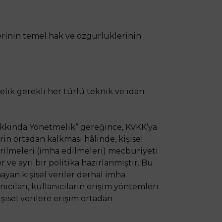
lerinin temel hak ve özgürlüklerinin
ik gerekli her türlü teknik ve idari
Hakkında Yönetmelik“ gereğince, KVKK’ya
in ortadan kalkması hâlinde, kişisel
tirilmeleri (imha edilmeleri) mecburiyeti
ve ayrı bir politika hazırlanmıştır. Bu
yan kişisel veriler derhal imha
ıcıları, kullanıcıların erişim yöntemleri
şisel verilere erişim ortadan