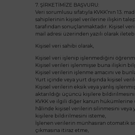
7. ŞİRKETİMİZE BAŞVURU:
Veri sorumlusu sıfatıyla KVKK’nın 13. ma
sahiplerinin kişisel verilerine ilişkin ta
tarafından sonuçlanmaktadır. Kişisel veri 
mail adresi üzerinden yazılı olarak iletebil
Kişisel veri sahibi olarak,
Kişisel veri işlenip işlenmediğini öğrenm
Kişisel verileri işlenmişse buna ilişkin bi
Kişisel verilerin işlenme amacını ve bun
Yurt içinde veya yurt dışında kişisel veri
Kişisel verilerin eksik veya yanlış işlen
aktarıldığı üçüncü kişilere bildirilmesini
KVKK ve ilgili diğer kanun hükümlerine 
hâlinde kişisel verilerin silinmesini vey
kişilere bildirilmesini isteme,
İşlenen verilerin münhasıran otomatik sis
çıkmasına itiraz etme,