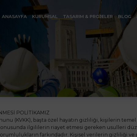
ANASAYFA
KURUMSAL
TASARIM & PROJELER
BLOG
ENMESİ POLİTİKAMIZ
anunu (KVKK), başta özel hayatın gizliliği, kişilerin tem
 konusunda ilgililerin riayet etmesi gereken usulleri d
rumlulukların farkındadır. Kişisel verilerin gizliliği 