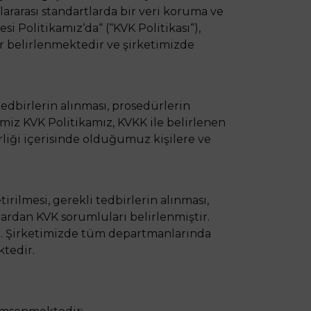
lararası standartlarda bir veri koruma ve
i Politikamız‘da“ (“KVK Politikası“),
r belirlenmektedir ve şirketimizde
edbirlerin alınması, prosedürlerin
iz KVK Politikamız, KVKK ile belirlenen
rliği içerisinde olduğumuz kişilere ve
ilmesi, gerekli tedbirlerin alınması,
lardan KVK sorumluları belirlenmiştir.
r. Şirketimizde tüm departmanlarında
tedir.