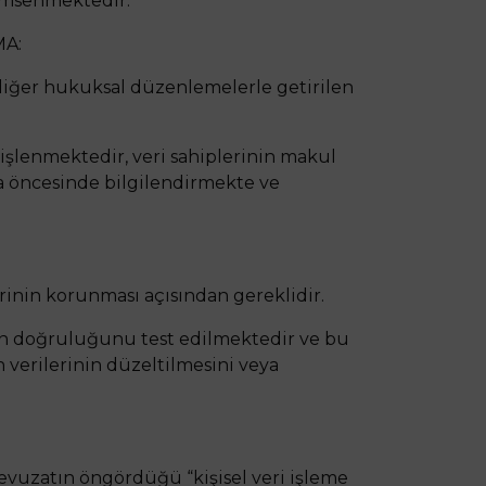
nimsenmektedir:
MA:
 diğer hukuksal düzenlemelerle getirilen
 işlenmektedir, veri sahiplerinin makul
nda öncesinde bilgilendirmekte ve
erinin korunması açısından gereklidir.
arın doğruluğunu test edilmektedir ve bu
verilerinin düzeltilmesini veya
mevuzatın öngördüğü “kişisel veri işleme