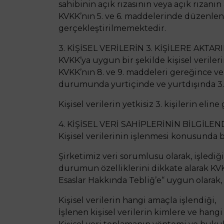
sahibinin açık rızasının veya açık rızanı
KVKK’nın 5. ve 6. maddelerinde düzenlene
gerçekleştirilmemektedir.
3. KİŞİSEL VERİLERİN 3. KİŞİLERE AKTAR
KVKK’ya uygun bir şekilde kişisel verileri
KVKK’nın 8. ve 9. maddeleri gereğince ver
durumunda yurtiçinde ve yurtdışında 3. k
Kişisel verilerin yetkisiz 3. kişilerin el
4. KİŞİSEL VERİ SAHİPLERİNİN BİLGİLEN
Kişisel verilerinin işlenmesi konusunda bi
Şirketimiz veri sorumlusu olarak, işlediği 
durumun özelliklerini dikkate alarak K
Esaslar Hakkında Tebliğ’e“ uygun olarak,
Kişisel verilerin hangi amaçla işlendiği,
İşlenen kişisel verilerin kimlere ve hangi