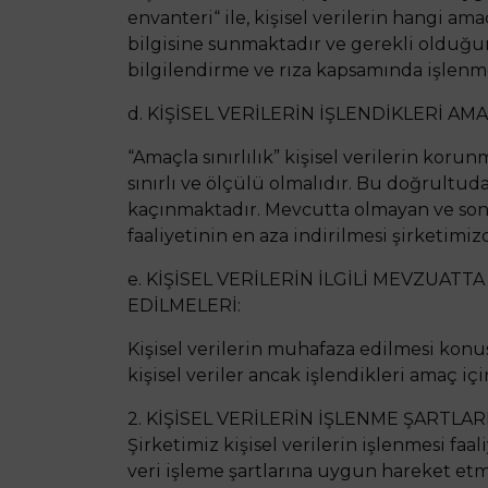
envanteri“ ile, kişisel verilerin hangi am
bilgisine sunmaktadır ve gerekli olduğund
bilgilendirme ve rıza kapsamında işlenm
d. KİŞİSEL VERİLERİN İŞLENDİKLERİ AM
“Amaçla sınırlılık” kişisel verilerin koru
sınırlı ve ölçülü olmalıdır. Bu doğrultud
kaçınmaktadır. Mevcutta olmayan ve sonr
faaliyetinin en aza indirilmesi şirketimizd
e. KİŞİSEL VERİLERİN İLGİLİ MEVZUA
EDİLMELERİ:
Kişisel verilerin muhafaza edilmesi kon
kişisel veriler ancak işlendikleri amaç i
2. KİŞİSEL VERİLERİN İŞLENME ŞARTLARI
Şirketimiz kişisel verilerin işlenmesi faa
veri işleme şartlarına uygun hareket etme