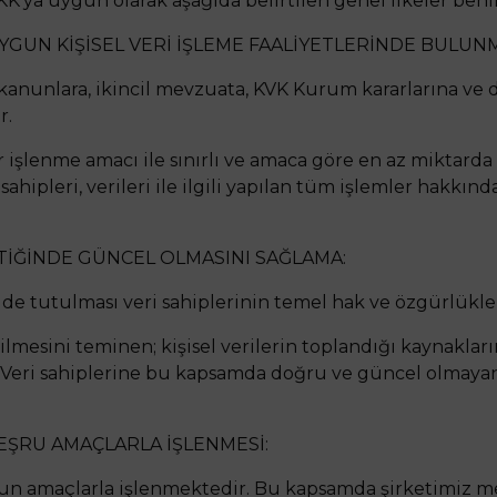
KK’ya uygun olarak aşağıda belirtilen genel ilkeler be
YGUN KİŞİSEL VERİ İŞLEME FAALİYETLERİNDE BULUN
e kanunlara, ikincil mevzuata, KVK Kurum kararlarına ve
r.
r işlenme amacı ile sınırlı ve amaca göre en az miktarda
sahipleri, verileri ile ilgili yapılan tüm işlemler hakkı
KTİĞİNDE GÜNCEL OLMASINI SAĞLAMA:
ilde tutulması veri sahiplerinin temel hak ve özgürlükl
bilmesini teminen; kişisel verilerin toplandığı kaynakl
Veri sahiplerine bu kapsamda doğru ve güncel olmayan 
E MEŞRU AMAÇLARLA İŞLENMESİ:
uygun amaçlarla işlenmektedir. Bu kapsamda şirketimiz 