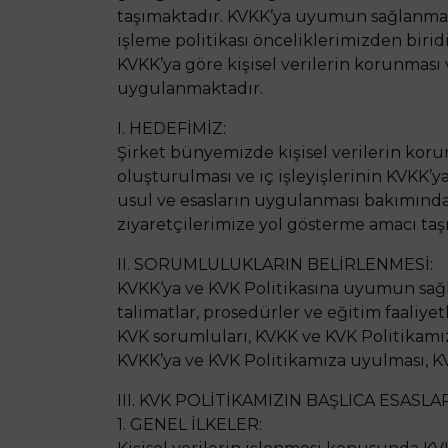
taşımaktadır. KVKK’ya uyumun sağlanması i
işleme politikası önceliklerimizden biridi
KVKK’ya göre kişisel verilerin korunması
uygulanmaktadır.
I. HEDEFİMİZ:
Şirket bünyemizde kişisel verilerin koru
oluşturulması ve iç işleyişlerinin KVKK
usul ve esasların uygulanması bakımından 
ziyaretçilerimize yol gösterme amacı taş
II. SORUMLULUKLARIN BELİRLENMESİ:
KVKK‘ya ve KVK Politikasına uyumun sağl
talimatlar, prosedürler ve eğitim faaliye
KVK sorumluları, KVKK ve KVK Politikamı
KVKK’ya ve KVK Politikamıza uyulması, K
III. KVK POLİTİKAMIZIN BAŞLICA ESASLAR
1. GENEL İLKELER: