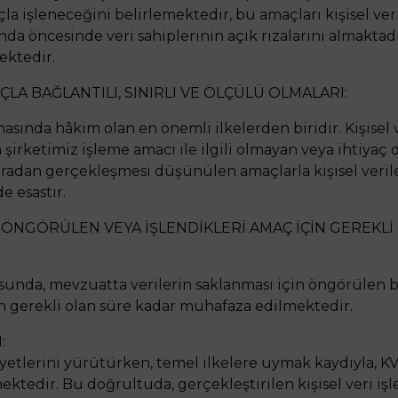
açla işleneceğini belirlemektedir, bu amaçları kişisel ve
a öncesinde veri sahiplerinin açık rızalarını almaktadır.
ektedir.
AÇLA BAĞLANTILI, SINIRLI VE ÖLÇÜLÜ OLMALARI:
nmasında hâkim olan en önemli ilkelerden biridir. Kişisel v
a şirketimiz işleme amacı ile ilgili olmayan veya ihtiyaç
adan gerçekleşmesi düşünülen amaçlarla kişisel verile
e esastır.
TTA ÖNGÖRÜLEN VEYA İŞLENDİKLERİ AMAÇ İÇİN GEREK
usunda, mevzuatta verilerin saklanması için öngörülen b
çin gerekli olan süre kadar muhafaza edilmektedir.
:
liyetlerini yürütürken, temel ilkelere uymak kaydıyla, KV
ktedir. Bu doğrultuda, gerçekleştirilen kişisel veri işl