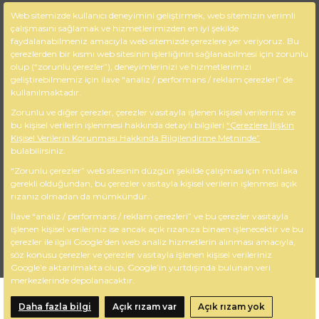
Gizlilik Politikası
Web sitemizde kullanıcı deneyimini geliştirmek, web sitemizin verimli
çalışmasını sağlamak ve hizmetlerimizden en iyi şekilde
KVKK
faydalanabilmeniz amacıyla web sitemizde çerezlere yer veriyoruz. Bu
çerezlerden bir kısmı web sitesinin işlerliğinin sağlanabilmesi için zorunlu
İletişim Bilgileri
olup (“zorunlu çerezler”), deneyimlerinizi ve hizmetlerimizi
geliştirebilmemiz için ilave “analiz / performans / reklam çerezleri” de
kullanılmaktadır.
M:Gazi Osman Paşa Bulvarı No:
56 / 404 Çankaya – İZMİR
Zorunlu ve diğer çerezler, çerezler vasıtayla işlenen kişisel verileriniz ve
bu kişisel verilerin işlenmesi hakkında detaylı bilgileri
“Çerezlere İlişkin
A: +90 232 425 18 36
Kişisel Verilerin Korunması Hakkında Bilgilendirme Metninde”
T: +90 232 484 82 57
bulabilirsiniz.
F:
info@afbainsaat.com
“Zorunlu çerezler” web sitesinin düzgün şekilde çalışması için mutlaka
gerekli olduğundan, bu çerezler vasıtayla kişisel verilerin işlenmesi açık
rızanız olmadan da mümkündür.
İlave “analiz / performans / reklam çerezleri” ve bu çerezler vasıtayla
işlenen kişisel verileriniz ise ancak açık rızanıza binaen işlenecektir ve bu
Copyright © 2024 Tüm Hakları Saklıdır.
çerezler ile ilgili Google’den web analiz hizmetlerin alınması amacıyla,
söz konusu çerezler ve çerezler vasıtayla işlenen kişisel verileriniz
Google’e aktarılmakta olup, Google’in yurtdışında bulunan veri
merkezlerinde depolanacaktır.
Daha fazla bilgi
Açık rızam var
Açık rızam yok