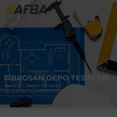
FİBROSAN DEPO TESİSLERİ
Anasayfa
Tasarım & Projeler
ÇELİK KONSTRÜKSİYON YAPILAR
FİBROSAN DEPO TESİSLERİ