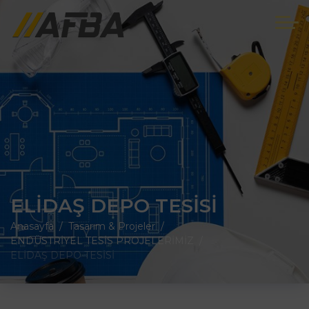
ELİDAŞ DEPO TESİSİ
Anasayfa
Tasarım & Projeler
ENDÜSTRİYEL TESİS PROJELERİMİZ
ELİDAŞ DEPO TESİSİ