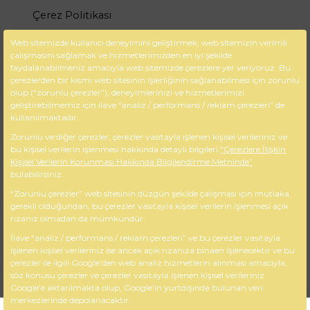
Çerez Politikası
Gizlilik Politikası
Web sitemizde kullanıcı deneyimini geliştirmek, web sitemizin verimli
çalışmasını sağlamak ve hizmetlerimizden en iyi şekilde
KVKK
faydalanabilmeniz amacıyla web sitemizde çerezlere yer veriyoruz. Bu
çerezlerden bir kısmı web sitesinin işlerliğinin sağlanabilmesi için zorunlu
İletişim Bilgileri
olup (“zorunlu çerezler”), deneyimlerinizi ve hizmetlerimizi
geliştirebilmemiz için ilave “analiz / performans / reklam çerezleri” de
kullanılmaktadır.
M:Gazi Osman Paşa Bulvarı No:
56 / 404 Çankaya – İZMİR
Zorunlu ve diğer çerezler, çerezler vasıtayla işlenen kişisel verileriniz ve
bu kişisel verilerin işlenmesi hakkında detaylı bilgileri
“Çerezlere İlişkin
A: +90 232 425 18 36
Kişisel Verilerin Korunması Hakkında Bilgilendirme Metninde”
T: +90 232 484 82 57
bulabilirsiniz.
F:
info@afbainsaat.com
“Zorunlu çerezler” web sitesinin düzgün şekilde çalışması için mutlaka
gerekli olduğundan, bu çerezler vasıtayla kişisel verilerin işlenmesi açık
rızanız olmadan da mümkündür.
İlave “analiz / performans / reklam çerezleri” ve bu çerezler vasıtayla
işlenen kişisel verileriniz ise ancak açık rızanıza binaen işlenecektir ve bu
Copyright © 2024 Tüm Hakları Saklıdır.
çerezler ile ilgili Google’den web analiz hizmetlerin alınması amacıyla,
söz konusu çerezler ve çerezler vasıtayla işlenen kişisel verileriniz
Google’e aktarılmakta olup, Google’in yurtdışında bulunan veri
merkezlerinde depolanacaktır.