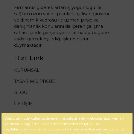
Firmamız giderek artan iş yoğunluğu ile
sağlam uzun vadeli planlarla çalışan girişimci
ve dinamik kadrosu ile uzman proje ve
danışmanlık konularını da içeren çalışma
sahası içinde gerçek yerini almakta bugüne
kadar gerçekleştirdiği işlerle gurur
duymaktadır.
Hızlı Link
KURUMSAL
TASARIM & PROJE
BLOG
İLETİŞİM
Güvenlik
Web sitemizde kullanıcı deneyimini geliştirmek, web sitemizin verimli
çalışmasını sağlamak ve hizmetlerimizden en iyi şekilde
Çerez Politikası
faydalanabilmeniz amacıyla web sitemizde çerezlere yer veriyoruz. Bu