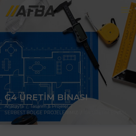
G4 ÜRETİM BİNASI
Anasayfa
Tasarım & Projeler
SERBEST BÖLGE PROJELERİMİZ
G4 ÜRETİM BİNASI